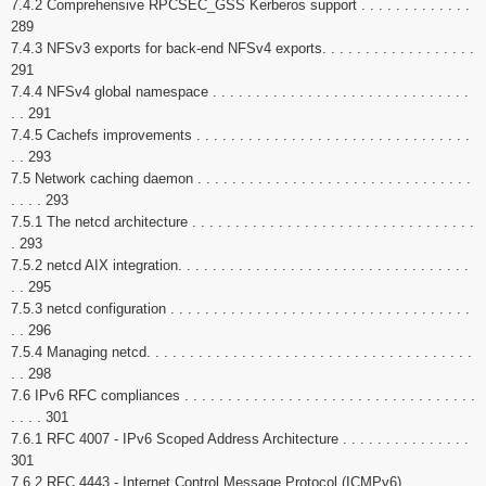
7.4.2 Comprehensive RPCSEC_GSS Kerberos support . . . . . . . . . . . . .
289
7.4.3 NFSv3 exports for back-end NFSv4 exports. . . . . . . . . . . . . . . . . .
291
7.4.4 NFSv4 global namespace . . . . . . . . . . . . . . . . . . . . . . . . . . . . . .
. . 291
7.4.5 Cachefs improvements . . . . . . . . . . . . . . . . . . . . . . . . . . . . . . . .
. . 293
7.5 Network caching daemon . . . . . . . . . . . . . . . . . . . . . . . . . . . . . . . .
. . . . 293
7.5.1 The netcd architecture . . . . . . . . . . . . . . . . . . . . . . . . . . . . . . . . .
. 293
7.5.2 netcd AIX integration. . . . . . . . . . . . . . . . . . . . . . . . . . . . . . . . . .
. . 295
7.5.3 netcd configuration . . . . . . . . . . . . . . . . . . . . . . . . . . . . . . . . . . .
. . 296
7.5.4 Managing netcd. . . . . . . . . . . . . . . . . . . . . . . . . . . . . . . . . . . . . .
. . 298
7.6 IPv6 RFC compliances . . . . . . . . . . . . . . . . . . . . . . . . . . . . . . . . . .
. . . . 301
7.6.1 RFC 4007 - IPv6 Scoped Address Architecture . . . . . . . . . . . . . . .
301
7.6.2 RFC 4443 - Internet Control Message Protocol (ICMPv6) . . . . . . .