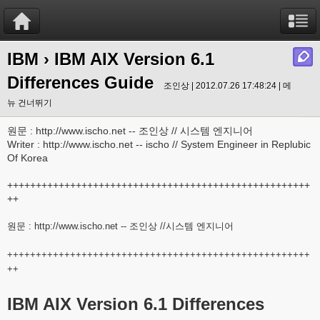
IBM
› IBM AIX Version 6.1
Differences Guide
조인상 | 2012.07.26 17:48:24 |
메
뉴 건너뛰기
원문 : http://www.ischo.net -- 조인상 // 시스템 엔지니어
Writer : http://www.ischo.net -- ischo // System Engineer in Replubic
Of Korea
+++++++++++++++++++++++++++++++++++++++++++++++++++++
++
원문 :
http://www.ischo.net
-- 조인상 //시스템 엔지니어
+++++++++++++++++++++++++++++++++++++++++++++++++++++
++
IBM AIX Version 6.1
Differences