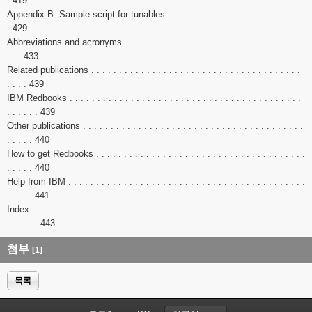
. 419
Appendix B. Sample script for tunables . . . . . . . . . . . . . . . . . . . . . . . . .
. 429
Abbreviations and acronyms . . . . . . . . . . . . . . . . . . . . . . . . . . . . . . . .
. . . 433
Related publications . . . . . . . . . . . . . . . . . . . . . . . . . . . . . . . . . . . . . .
. . . . 439
IBM Redbooks . . . . . . . . . . . . . . . . . . . . . . . . . . . . . . . . . . . . . . . . . .
. . . . . . 439
Other publications . . . . . . . . . . . . . . . . . . . . . . . . . . . . . . . . . . . . . . . .
. . . . . 440
How to get Redbooks . . . . . . . . . . . . . . . . . . . . . . . . . . . . . . . . . . . . . .
. . . . . 440
Help from IBM . . . . . . . . . . . . . . . . . . . . . . . . . . . . . . . . . . . . . . . . . . .
. . . . . 441
Index . . . . . . . . . . . . . . . . . . . . . . . . . . . . . . . . . . . . . . . . . . . . . . . . .
. . . . . . 443
첨부
[1]
목록