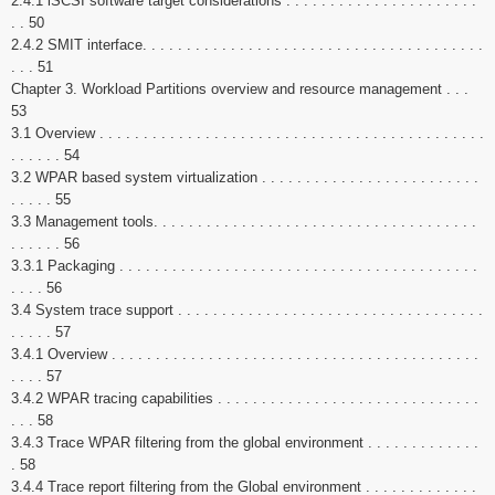
2.4.1 iSCSI software target considerations . . . . . . . . . . . . . . . . . . . . . .
. . 50
2.4.2 SMIT interface. . . . . . . . . . . . . . . . . . . . . . . . . . . . . . . . . . . . . . .
. . . 51
Chapter 3. Workload Partitions overview and resource management . . .
53
3.1 Overview . . . . . . . . . . . . . . . . . . . . . . . . . . . . . . . . . . . . . . . . . . . .
. . . . . . 54
3.2 WPAR based system virtualization . . . . . . . . . . . . . . . . . . . . . . . . .
. . . . . 55
3.3 Management tools. . . . . . . . . . . . . . . . . . . . . . . . . . . . . . . . . . . . .
. . . . . . 56
3.3.1 Packaging . . . . . . . . . . . . . . . . . . . . . . . . . . . . . . . . . . . . . . . . .
. . . . 56
3.4 System trace support . . . . . . . . . . . . . . . . . . . . . . . . . . . . . . . . . . .
. . . . . 57
3.4.1 Overview . . . . . . . . . . . . . . . . . . . . . . . . . . . . . . . . . . . . . . . . . .
. . . . 57
3.4.2 WPAR tracing capabilities . . . . . . . . . . . . . . . . . . . . . . . . . . . . . .
. . . 58
3.4.3 Trace WPAR filtering from the global environment . . . . . . . . . . . . .
. 58
3.4.4 Trace report filtering from the Global environment . . . . . . . . . . . . .