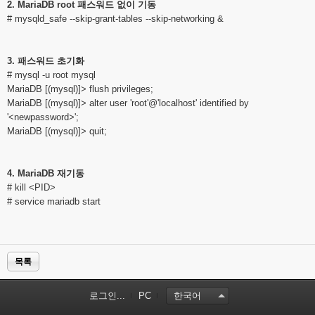
2. MariaDB root 패스워드 없이 기동
# mysqld_safe --skip-grant-tables --skip-networking &
3. 패스워드 초기화
# mysql -u root mysql
MariaDB [(mysql)]> flush privileges;
MariaDB [(mysql)]> alter user 'root'@'localhost' identified by
'<newpassword>';
MariaDB [(mysql)]> quit;
4. MariaDB 재기동
# kill <PID>
# service mariadb start
목록
로그인...
PC
한국어