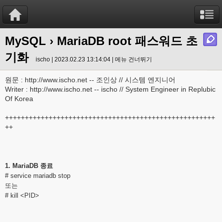
MySQL
› MariaDB root 패스워드 초
기화
ischo | 2023.02.23 13:14:04 |
메뉴 건너뛰기
원문 : http://www.ischo.net -- 조인상 // 시스템 엔지니어
Writer : http://www.ischo.net -- ischo // System Engineer in Replubic
Of Korea
+++++++++++++++++++++++++++++++++++++++++++++++++++++
++
1. MariaDB 종료
# service mariadb stop
또는
# kill <PID>