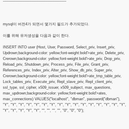
-------------------------------------------------------
mysql이 버전4가 되면서 몇가지 필드가 추가되었다.
이를 위해 유저생성을 다음과 같이 한다.
INSERT INTO user (Host, User, Password, Select_priv, Insert_priv,
Updrown;background-color: yellow;font-weight:bold'>ate_priv, Delete_priv,
Crerown;background-color: yellow;font-weight:bold'>ate_priv, Drop_priv,
Reload_priv, Shutdown_priv, Process_priv, File_priv, Grant_priv,
References_priv, Index_priv, Alter_priv, Show_db_priv, Super_priv,
Crerown;background-color: yellow;font-weight:bold'>ate_tmp_table_priv,
Lock_tables_priv, Execute_priv, Repl_slave_priv, Repl_client_priv,
ssl_type, ssl_cipher, x509_issuer, x509_subject, max_questions,
max_updrown;background-color: yellow;font-weight:bold'>ates,
max_connections) VALUES("localhost", "dbman", password("dbman"),
"Y", "Y", "Y", "Y", "Y", "Y", "Y", "Y", "Y", "Y", "Y", "Y", "Y", "Y", "Y", "Y",
"Y", "Y", "Y", "Y", "Y", "", "", "", "", "0", "0", "0");