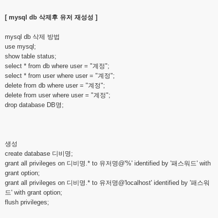
[ mysql db 삭제후 유저 재성성 ]
mysql db 삭제 방법
use mysql;
show table status;
select * from db where user = "계정";
select * from user where user = "계정";
delete from db where user = "계정";
delete from user where user = "계정";
drop database DB명;
생성
create database 디비명;
grant all privileges on 디비명.* to 유저명
@'%'
identified by
'
패스워드' with
grant option;
grant all privileges on 디비명.* to 유저명
@'localhost'
identified by '패스워
드' with grant option;
flush privileges;