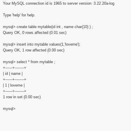
Your MySQL connection id is 1965 to server version: 3.22.20a-log
Type 'help' for help.
mysql> create table mytable(id int , name char(10) ) ;
Query OK, 0 rows affected (0.01 sec)
mysql> insert into mytable values(1,'loveme');
Query OK, 1 row affected (0.00 sec)
mysql> select * from mytable ;
+------+--------+
| id | name |
+------+--------+
| 1 | loveme |
+------+--------+
1 row in set (0.00 sec)
mysql>