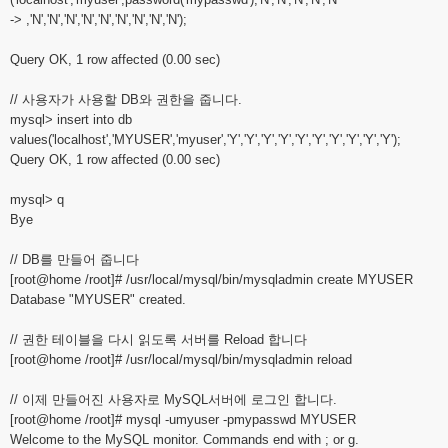
-> ,'N','N','N','N','N','N','N','N','N');
Query OK, 1 row affected (0.00 sec)
// 사용자가 사용할 DB와 권한을 줍니다.
mysql> insert into db
values('localhost','MYUSER','myuser','Y','Y','Y','Y','Y','Y','Y','Y','Y','Y');
Query OK, 1 row affected (0.00 sec)
mysql> q
Bye
// DB를 만들어 줍니다
[root@home /root]# /usr/local/mysql/bin/mysqladmin create MYUSER
Database "MYUSER" created.
// 권한 테이블을 다시 읽도록 서버를 Reload 합니다
[root@home /root]# /usr/local/mysql/bin/mysqladmin reload
// 이제 만들어진 사용자로 MySQL서버에 로그인 합니다.
[root@home /root]# mysql -umyuser -pmypasswd MYUSER
Welcome to the MySQL monitor. Commands end with ; or g.