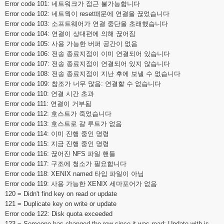
Error code 101: 네트워크가 접근 불가능합니다
Error code 102: 네트웍이 reset때문에 연결을 끊었습니다
Error code 103: 소프트웨어가 연결 중단을 초래했습니다
Error code 104: 연결이 상대편에 의해 끊어짐
Error code 105: 사용 가능한 버퍼 공간이 없음
Error code 106: 전송 종료지점이 이미 연결되어 있습니다
Error code 107: 전송 종료지점이 연결되어 있지 않습니다
Error code 108: 전송 종료지점이 지난 후에 보낼 수 없습니다
Error code 109: 참조가 너무 많음: 연결할 수 없습니다
Error code 110: 연결 시간 초과
Error code 111: 연결이 거부됨
Error code 112: 호스트가 죽었습니다
Error code 113: 호스트로 갈 루트가 없음
Error code 114: 이미 진행 중인 명령
Error code 115: 지금 진행 중인 명령
Error code 116: 끊어진 NFS 파일 핸들
Error code 117: 구조에 청소가 필요합니다
Error code 118: XENIX named 타입 파일이 아님
Error code 119: 사용 가능한 XENIX 세마포어가 없음
120 = Didn't find key on read or update
121 = Duplicate key on write or update
Error code 122: Disk quota exceeded
123 = Someone has changed the row since it was read; Update with is