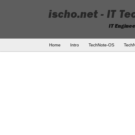
Home
Intro
TechNote-OS
Tech