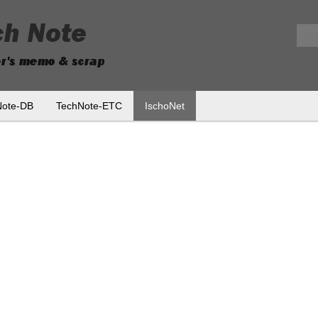
메뉴 건너뛰기
Note-DB
TechNote-ETC
IschoNet