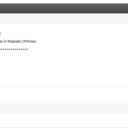
어
eer in Replubic Of Korea
+++++++++++++++