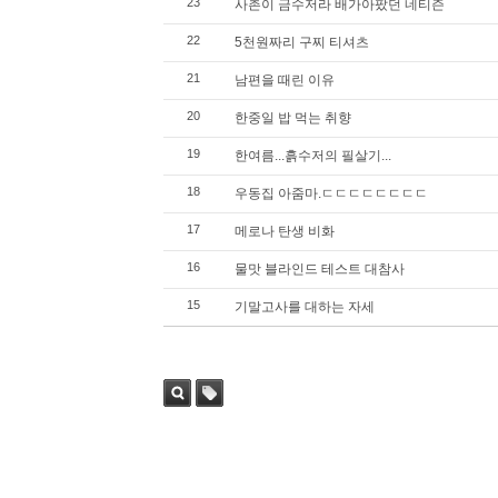
23
사촌이 금수저라 배가아팠던 네티즌
22
5천원짜리 구찌 티셔츠
21
남편을 때린 이유
20
한중일 밥 먹는 취향
19
한여름...흙수저의 필살기...
18
우동집 아줌마.ㄷㄷㄷㄷㄷㄷㄷㄷ
17
메로나 탄생 비화
16
물맛 블라인드 테스트 대참사
15
기말고사를 대하는 자세
검색
태그