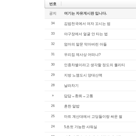
번호
공지
여기는 자유게시판 입니다.
34
김밥천국에서 여자 꼬시는 법
33
야구장에서 얼굴 안 타는 법
32
엄마의 말문 막아버린 아들
31
우리집 제사상 어떠냐?
30
인종차별이라고 생각할 정도의 퀄리티
29
지방 노잼도시 양대산맥
28
날라차기
»
답답→환희→고통
26
흔한 알밥
25
마트 계산대에서 고딩들이랑 싸운 썰
24
5초컷 가능한 샤워실