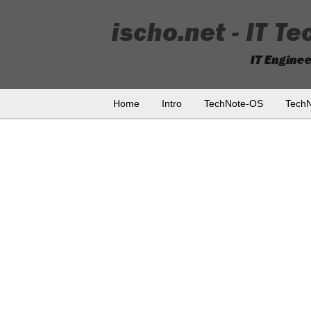
Home
Intro
TechNote-OS
Tech