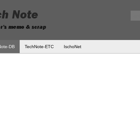
메뉴 건너뛰기
Note-DB
TechNote-ETC
IschoNet