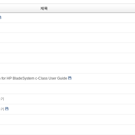
제목
for HP BladeSystem c-Class User Guide
하기
하기