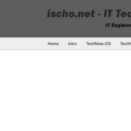
Home
Intro
TechNote-OS
Tech