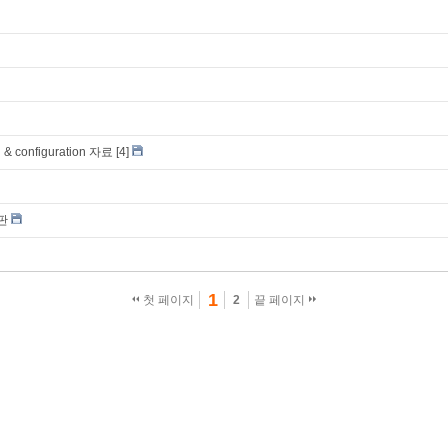
n & configuration 자료
[4]
역판
1
첫 페이지
2
끝 페이지