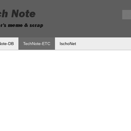
메뉴 건너뛰기
Note-DB
TechNote-ETC
IschoNet