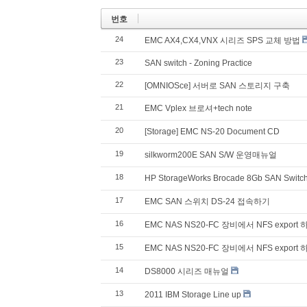
번호
24
EMC AX4,CX4,VNX 시리즈 SPS 교체 방법
23
SAN switch - Zoning Practice
22
[OMNIOSce] 서버로 SAN 스토리지 구축
21
EMC Vplex 브로셔+tech note
20
[Storage] EMC NS-20 Document CD
19
silkworm200E SAN S/W 운영매뉴얼
18
HP StorageWorks Brocade 8Gb SAN Switch 
17
EMC SAN 스위치 DS-24 접속하기
16
EMC NAS NS20-FC 장비에서 NFS export 
15
EMC NAS NS20-FC 장비에서 NFS export 
14
DS8000 시리즈 매뉴얼
13
2011 IBM Storage Line up