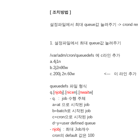
[ 조치방법 ]
설정파일에서 최대 queue값 늘려주기 -> crond rest
1. 설정파일에서 최대 queue값 늘려주기
/var/adm/cron/queuedefs 에 c라인 추가
a.4j1n
b.2j2n90w
c.200j.2n.60w <--- 이 라인 추가
queuedefs 파일 형식
q.[
njob
j].[
nice
n].[
nwait
w]
- q. : job 수행 주체
a=at 으로 시작된 job
b=batch로 시작된 job
c=cron으로 시작된 job
d~y=user defined queue
-
njob
j : 최대 Job개수
cron의 default 값은 100