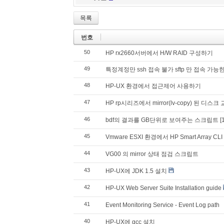
목록
번호
50
HP rx2660서버에서 H/W RAID 구성하기
49
특정계정만 ssh 접속 불가 sftp 만 접속 가
48
HP-UX 환경에서 접근제어 사용하기
47
HP rp시리즈에서 mirror(lv-copy) 된 디스크 교체 :
46
bdf의 결과를 GB단위로 보여주는 스크립트
[
45
Vmware ESXI 환경에서 HP Smart Array C
44
VG00 의 mirror 상태 점검 스크립트
43
HP-UX에 JDK 1.5 설치
42
HP-UX Web Server Suite Installation guide
41
Event Monitoring Service - Event Log path
40
HP-UX에 gcc 설치