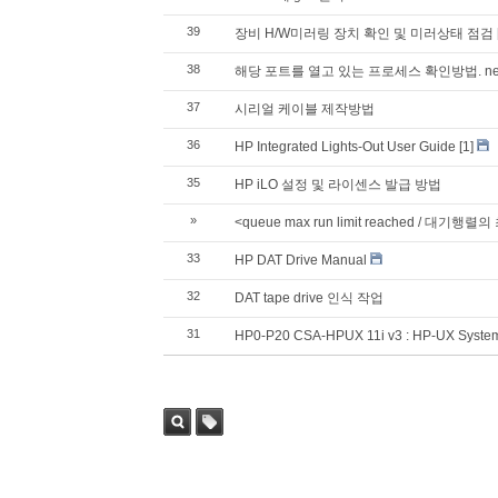
39
장비 H/W미러링 장치 확인 및 미러상태 점검
38
해당 포트를 열고 있는 프로세스 확인방법. netsta
37
시리얼 케이블 제작방법
36
HP Integrated Lights-Out User Guide
[1]
35
HP iLO 설정 및 라이센스 발급 방법
»
<queue max run limit reached /
33
HP DAT Drive Manual
32
DAT tape drive 인식 작업
31
HP0-P20 CSA-HPUX 11i v3 : HP-UX System 
검색
태그