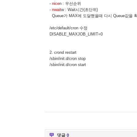
-
nice
n : 우선순위
-
nwait
w : Wait시간(초단위)
Queue가 MAX에 도달했을때 다시 Queue값을 확
/etc/default/cron 수정
DISABLE_MAXJOB_LIMIT=0
2. crond restart
/sbin/init.d/cron stop
/sbin/init.d/cron start
댓글
0