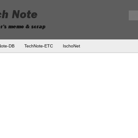
메뉴 건너뛰기
Note-DB
TechNote-ETC
IschoNet