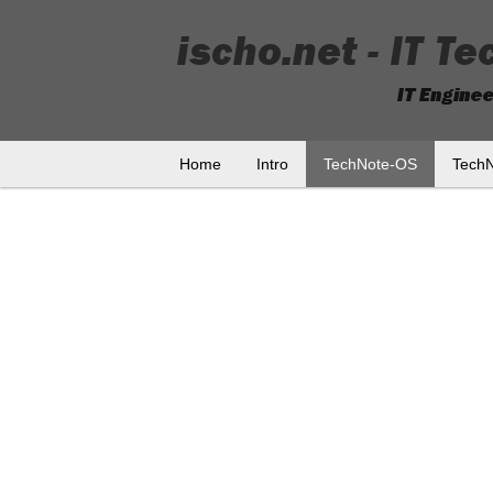
Home
Intro
TechNote-OS
Tech