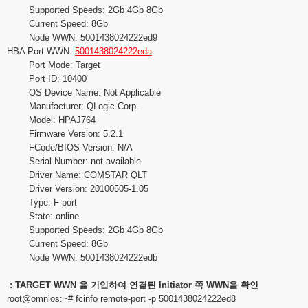
Supported Speeds: 2Gb 4Gb 8Gb
Current Speed: 8Gb
Node WWN: 5001438024222ed9
HBA Port WWN:
5001438024222eda
Port Mode: Target
Port ID: 10400
OS Device Name: Not Applicable
Manufacturer: QLogic Corp.
Model: HPAJ764
Firmware Version: 5.2.1
FCode/BIOS Version: N/A
Serial Number: not available
Driver Name: COMSTAR QLT
Driver Version: 20100505-1.05
Type: F-port
State: online
Supported Speeds: 2Gb 4Gb 8Gb
Current Speed: 8Gb
Node WWN: 5001438024222edb
: TARGET WWN 을 기입하여 연결된 Initiator 쪽 WWN을 확인
root@omnios
:~# fcinfo remote-port -p 5001438024222ed8