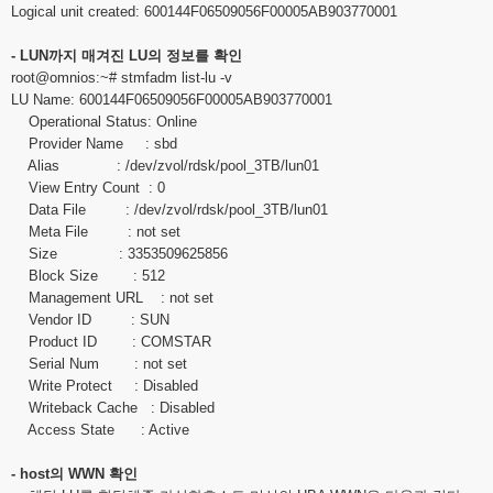
Logical unit created: 600144F06509056F00005AB903770001
- LUN까지 매겨진 LU의 정보를 확인
root@omnios
:~# stmfadm list-lu -v
LU Name: 600144F06509056F00005AB903770001
Operational Status: Online
Provider Name : sbd
Alias : /dev/zvol/rdsk/pool_3TB/lun01
View Entry Count : 0
Data File : /dev/zvol/rdsk/pool_3TB/lun01
Meta File : not set
Size : 3353509625856
Block Size : 512
Management URL : not set
Vendor ID : SUN
Product ID : COMSTAR
Serial Num : not set
Write Protect : Disabled
Writeback Cache : Disabled
Access State : Active
- host의 WWN 확인