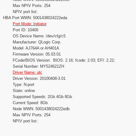
Max NPIV Ports: 254
NPIV port list:
HBA Port WWN: 5001438024222eda
Port Mode: Initiator
Port ID: 10400
OS Device Name: /dev/cfg/c5
Manufacturer: QLogic Corp.
Model: AJ764A or AH401A
Firmware Version: 05.03.01
FCode/BIOS Version: BIOS: 2.16; fcode: 2.03; EFI: 2.22;
Serial Number: MY524621ZH
Driver Name: qlc
Driver Version: 20100408-3.01
Type: N-port
State: online
Supported Speeds: 2Gb 4Gb 8Gb
Current Speed: 8Gb
Node WWN: 5001438024222edb
Max NPIV Ports: 254
NPIV port list: