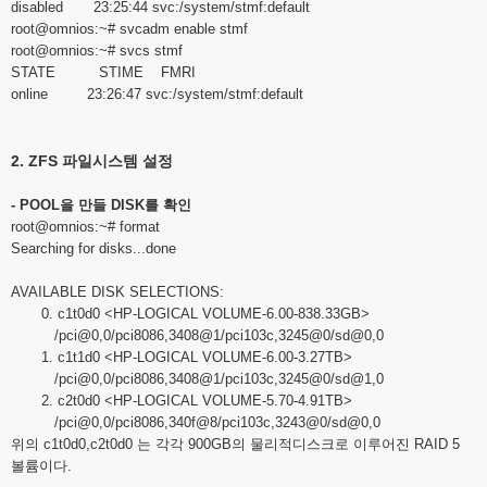
disabled 23:25:44 svc:/system/stmf:default
root@omnios
:~# svcadm enable stmf
root@omnios
:~# svcs stmf
STATE STIME FMRI
online 23:26:47 svc:/system/stmf:default
2. ZFS 파일시스템 설정
- POOL을 만들 DISK를 확인
root@omnios
:~# format
Searching for disks...done
AVAILABLE DISK SELECTIONS:
0. c1t0d0 <HP-LOGICAL VOLUME-6.00-838.33GB>
/pci@0,0/pci8086,3408@1/pci103c,3245@0/sd@0,0
1. c1t1d0 <HP-LOGICAL VOLUME-6.00-3.27TB>
/pci@0,0/pci8086,3408@1/pci103c,3245@0/sd@1,0
2. c2t0d0 <HP-LOGICAL VOLUME-5.70-4.91TB>
/pci@0,0/pci8086,340f@8/pci103c,3243@0/sd@0,0
위의 c1t0d0,c2t0d0 는 각각 900GB의 물리적디스크로 이루어진 RAID 5
볼륨이다.