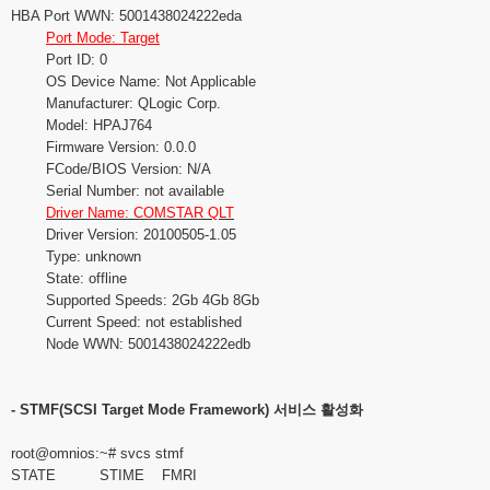
HBA Port WWN: 5001438024222eda
Port Mode: Target
Port ID: 0
OS Device Name: Not Applicable
Manufacturer: QLogic Corp.
Model: HPAJ764
Firmware Version: 0.0.0
FCode/BIOS Version: N/A
Serial Number: not available
Driver Name: COMSTAR QLT
Driver Version: 20100505-1.05
Type: unknown
State: offline
Supported Speeds: 2Gb 4Gb 8Gb
Current Speed: not established
Node WWN: 5001438024222edb
- STMF(SCSI Target Mode Framework) 서비스 활성화
root@omnios
:~# svcs stmf
STATE STIME FMRI