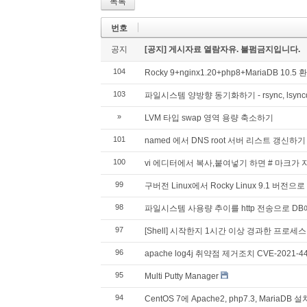
목록
번호
공지
[공지] 게시자료 열람자유. 불펌금지입니다.
104
Rocky 9+nginx1.20+php8+MariaDB 10
103
파일시스템 양방향 동기화하기 - rsync, lsync
»
LVM 타입 swap 영역 용량 축소하기
101
named 에서 DNS root 서버 리스트 갱신하기
100
vi 에디터에서 복사,붙여넣기 하면 # 마크가
99
구버전 Linux에서 Rocky Linux 9.1 버전으로
98
파일시스템 사용량 추이를 http 전송으로 D
97
[Shell] 시작한지 1시간 이상 경과한 프로세스 k
96
apache log4j 취약점 제거조치 CVE-2021-442
95
Multi Putty Manager
94
CentOS 7에 Apache2, php7.3, MariaDB