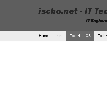
Home
Intro
TechNote-OS
Tech