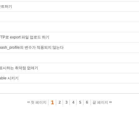
 마운트하기
P로 export 파일 업로드 하기
c .bash_profile의 변수가 적용되지 않는다
전을 표시하는 취약점 없애기
able 시키기
1
첫 페이지
2
3
4
5
6
끝 페이지