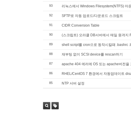
93
리눅스에서 Windows Filesystem(NTFS)
92
SFTP로 자동 업로드/다운로드 스크립트
91
CIDR Conversion Table
90
(스크립트) 오라클 DB서버에서 매일 원격지 FT
89
shell script를 cron으로 동작시킬때 .bashr
88
재부팅 없이 SCSI device를 rescan하기
87
apache 404 에러에 OS 또는 apache버
86
RHEL/CentOS 7 환경에서 자동업데이트 dis
85
NTP 서버 설정
검색
태그