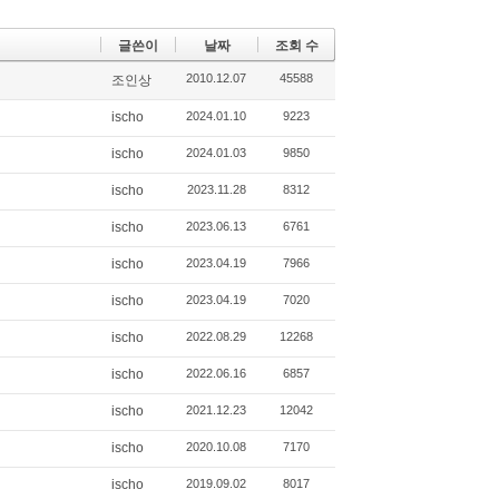
글쓴이
날짜
조회 수
2010.12.07
45588
조인상
ischo
2024.01.10
9223
ischo
2024.01.03
9850
ischo
2023.11.28
8312
ischo
2023.06.13
6761
ischo
2023.04.19
7966
ischo
2023.04.19
7020
ischo
2022.08.29
12268
ischo
2022.06.16
6857
ischo
2021.12.23
12042
ischo
2020.10.08
7170
ischo
2019.09.02
8017