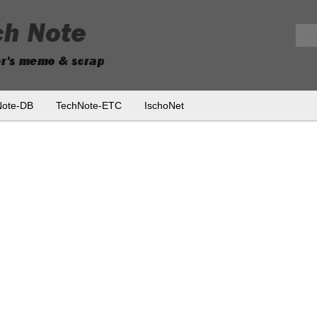
메뉴 건너뛰기
Note-DB
TechNote-ETC
IschoNet