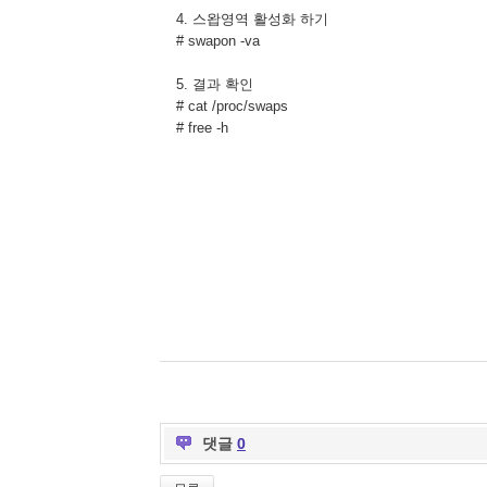
4. 스왑영역 활성화 하기
# swapon -va
5. 결과 확인
# cat /proc/swaps
# free -h
댓글
0